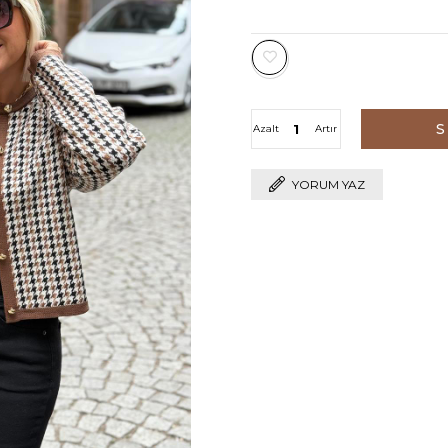
Azalt
Artır
YORUM YAZ