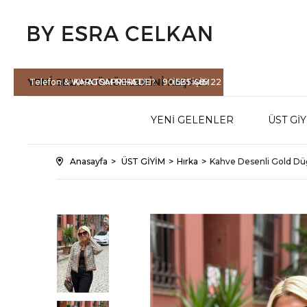
YENİ SEZON
ÜRÜNLERİNİ KEŞFET
Telefon & WHATSAPP HATTI :
KARGOM NEREDE?
90 535 465 22
İLETİŞİM
71
YENİ GELENLER
ÜST Gİ
Anasayfa
ÜST GİYİM
Hırka
Kahve Desenli Gold Düğ