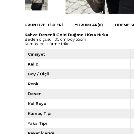
ÜRÜN ÖZELLIKLERI
YORUMLAR
(0)
ÖDEME S
Kahve Desenli Gold Düğmeli Kısa Hırka
Beden ölçüsü :105 cm boy 55cm
Kumaş: çelik örme triko
Cinsiyet
Kalıp
Boy / Ölçü
Renk
Desen
Kol Boyu
Kumaş Tipi
Yaka Tipi
Paket İçeriği