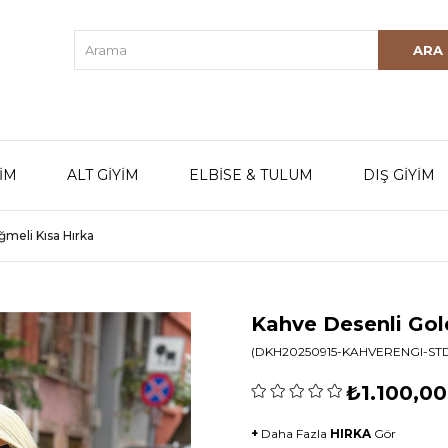
YİM
ALT GİYİM
ELBİSE & TULUM
DIŞ GİYİM
meli Kısa Hırka
Kahve Desenli Gol
(DKH20250915-KAHVERENGI-ST
₺1.100,00
+
Daha Fazla
HIRKA
Gör