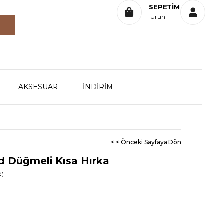
SEPETIM
Ürün
AKSESUAR
İNDİRİM
< < Önceki Sayfaya Dön
d Düğmeli Kısa Hırka
D)