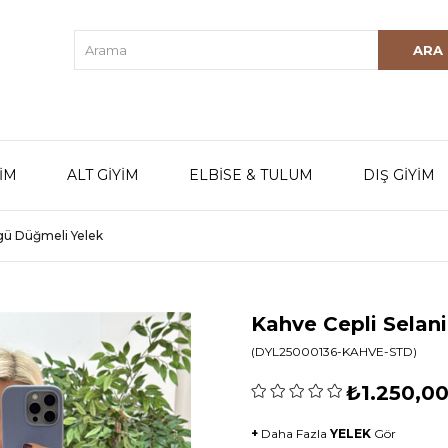
YİM
ALT GİYİM
ELBİSE & TULUM
DIŞ GİYİM
rgü Düğmeli Yelek
Kahve Cepli Selan
(DYL25000136-KAHVE-STD)
₺1.250,0
+
Daha Fazla
YELEK
Gör