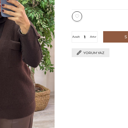
Azalt
Artır
YORUM YAZ