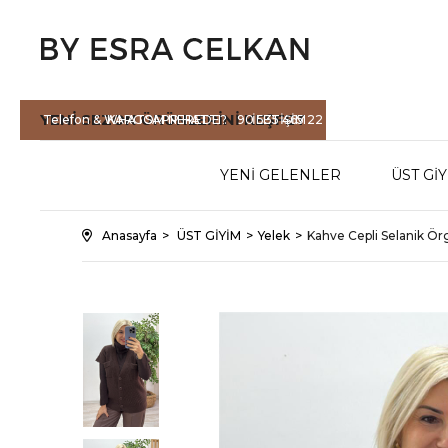
YENİ SEZON
ÜRÜNLERİNİ KEŞFET
Telefon & WHATSAPP HATTI :
KARGOM NEREDE?
90 535 465 22
İLETİŞİM
71
YENİ GELENLER
ÜST Gİ
Anasayfa
ÜST GİYİM
Yelek
Kahve Cepli Selanik Ö