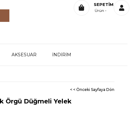
SEPETIM
Ürün
AKSESUAR
İNDİRİM
< < Önceki Sayfaya Dön
ik Örgü Düğmeli Yelek
0