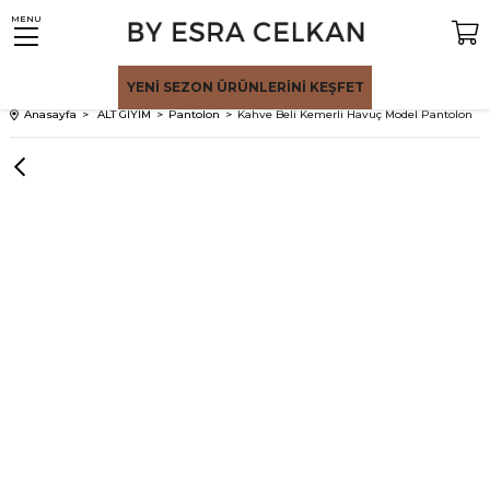
MENU
YENİ SEZON
ÜRÜNLERİNİ KEŞFET
Anasayfa
ALT GİYİM
Pantolon
Kahve Beli Kemerli Havuç Model Pantolon