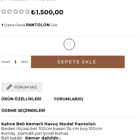
₺1.500,00
+
Daha Fazla
PANTOLON
Gör
Azalt
Artır
YORUM YAZ
ÜRÜN ÖZELLIKLERI
YORUMLAR
(0)
ÖDEME SEÇENEKLERI
Kahve Beli Kemerli Havuç Model Pantolon
Beden ölçüsü:bel :100cm basen 114 cm boy 100cm
Kumaş : pamuklı yün lycralı kumaş
Beli lastikli -
Kemer dahildir..