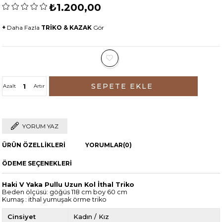
₺1.200,00
+
Daha Fazla
TRİKO & KAZAK
Gör
Azalt
Artır
YORUM YAZ
ÜRÜN ÖZELLIKLERI
YORUMLAR
(0)
ÖDEME SEÇENEKLERI
Haki V Yaka Pullu Uzun Kol İthal Triko
Beden ölçüsü: göğüs 118 cm boy 60 cm
Kumaş : ithal yumuşak örme triko
Cinsiyet
Kadın / Kız