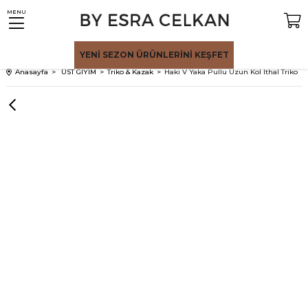
MENU
YENİ SEZON
ÜRÜNLERİNİ KEŞFET
Anasayfa
ÜST GİYİM
Triko & Kazak
Haki V Yaka Pullu Uzun Kol İthal Triko