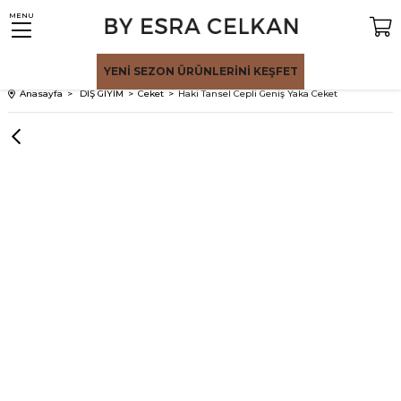
MENU
YENİ SEZON
ÜRÜNLERİNİ KEŞFET
Anasayfa
DIŞ GİYİM
Ceket
Haki Tansel Cepli Geniş Yaka Ceket