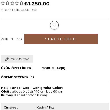
₺1.250,00
+
Daha Fazla
CEKET
Gör
Azalt
Artır
YORUM YAZ
ÜRÜN ÖZELLIKLERI
YORUMLAR
(0)
ÖDEME SEÇENEKLERI
Haki Tansel Cepli Geniş Yaka Ceket
Ölçü :
gögüs ölçüsü: 140 cm boy 60 cm
Kumaş :
Tansel cotton kumaş
Cinsiyet
Kadın / Kız