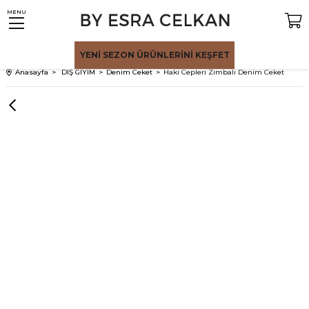
MENU
YENİ SEZON
ÜRÜNLERİNİ KEŞFET
Anasayfa
DIŞ GİYİM
Denim Ceket
Haki Cepleri Zımbalı Denim Ceket