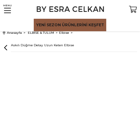
MENU
YENİ SEZON
ÜRÜNLERİNİ KEŞFET
Anasayfa
ELBİSE & TULUM
Elbise
Haki Askılı Düğme Detay Uzun Keten Elbise