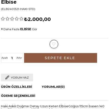
Elbise
(ELB2401321-HAKI-STD)
₺2.000,00
+
Daha Fazla
ELBİSE
Gör
Azalt
Artır
YORUM YAZ
ÜRÜN ÖZELLIKLERI
YORUMLAR
(0)
ÖDEME SEÇENEKLERI
Haki Askılı Düğme Detay Uzun Keten ElbiseGöğüs 115cm basen 140