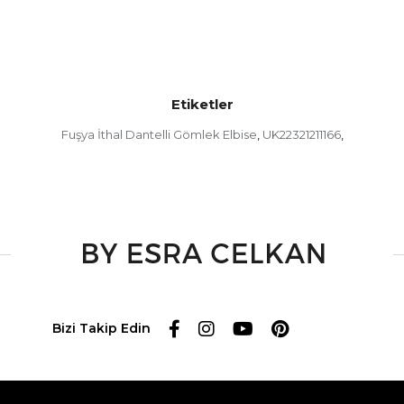
Etiketler
Fuşya İthal Dantelli Gömlek Elbise
UK22321211166
,
,
Bizi Takip Edin