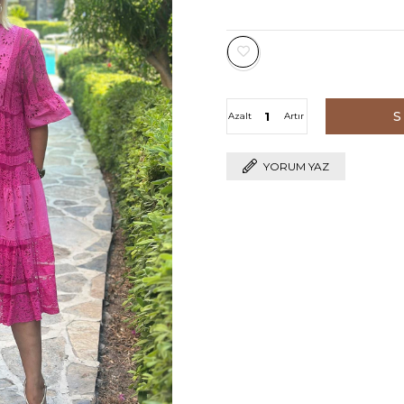
Azalt
Artır
YORUM YAZ