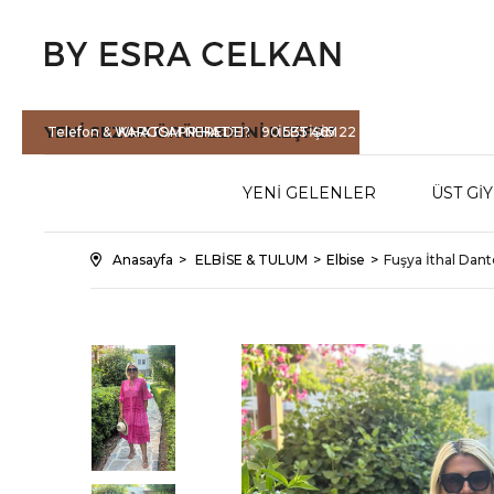
YENİ SEZON
ÜRÜNLERİNİ KEŞFET
Telefon & WHATSAPP HATTI :
KARGOM NEREDE?
90 535 465 22
İLETİŞİM
71
YENİ GELENLER
ÜST Gİ
Anasayfa
ELBİSE & TULUM
Elbise
Fuşya İthal Dant