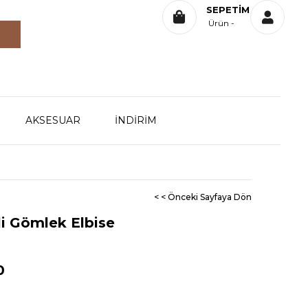
SEPETIM
Ürün
AKSESUAR
İNDİRİM
< < Önceki Sayfaya Dön
li Gömlek Elbise
0