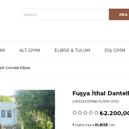
YİM
ALT GİYİM
ELBİSE & TULUM
DIŞ GİYİM
elli Gömlek Elbise
Fuşya İthal Dantel
(UK22321211166-FUSYA-STD)
₺2.200,0
+
Daha Fazla
ELBİSE
Gör