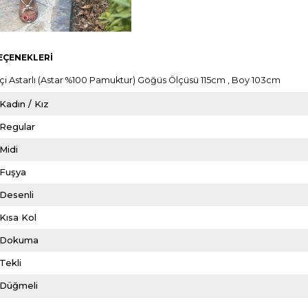
EÇENEKLERI
İçi Astarlı (Astar %100 Pamuktur) Göğüs Ölçüsü 115cm , Boy 103cm
Kadın / Kız
Regular
Midi
Fuşya
Desenli
Kısa Kol
Dokuma
Tekli
Düğmeli