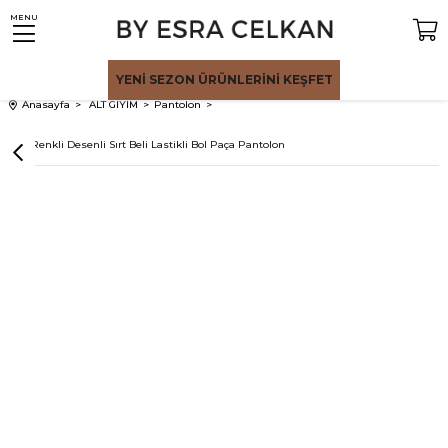
MENU
YENİ SEZON
ÜRÜNLERİNİ KEŞFET
Anasayfa
ALT GİYİM
Pantolon
Çok Renkli Desenli Sırt Beli Lastikli Bol Paça Pantolon