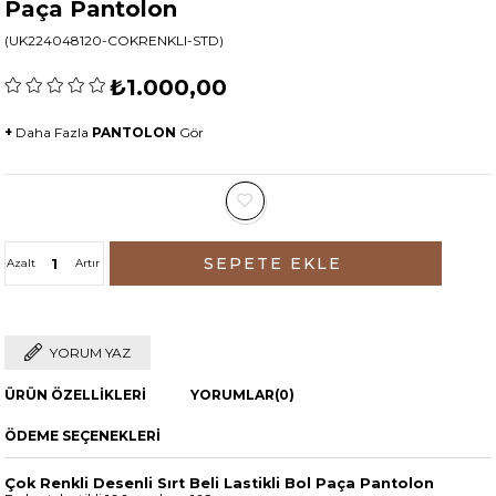
Paça Pantolon
(UK224048120-COKRENKLI-STD)
₺1.000,00
+
Daha Fazla
PANTOLON
Gör
Azalt
Artır
YORUM YAZ
ÜRÜN ÖZELLIKLERI
YORUMLAR
(0)
ÖDEME SEÇENEKLERI
Çok Renkli Desenli Sırt Beli Lastikli Bol Paça Pantolon