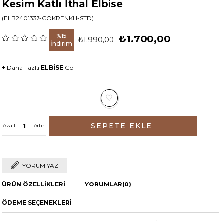
Kesim Katlı İthal Elbise
(ELB2401337-COKRENKLI-STD)
%
15
₺1.700,00
₺1.990,00
İndirim
+
Daha Fazla
ELBİSE
Gör
Azalt
Artır
YORUM YAZ
ÜRÜN ÖZELLIKLERI
YORUMLAR
(0)
ÖDEME SEÇENEKLERI