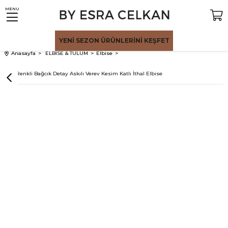
MENU
YENİ SEZON
ÜRÜNLERİNİ KEŞFET
Anasayfa
ELBİSE & TULUM
Elbise
Çok Renkli Bağcık Detay Askılı Verev Kesim Katlı İthal Elbise