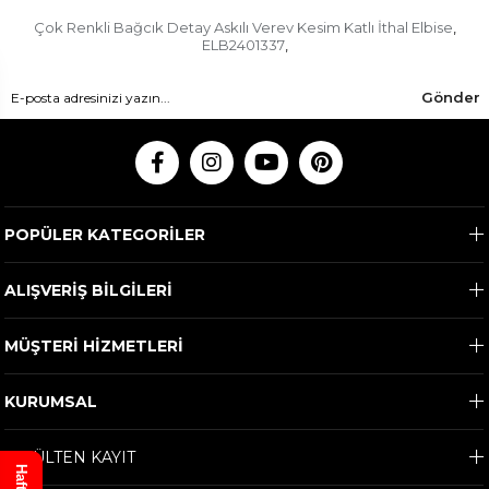
Çok Renkli Bağcık Detay Askılı Verev Kesim Katlı İthal Elbise
,
ELB2401337
,
Gönder
POPÜLER KATEGORİLER
ALIŞVERİŞ BİLGİLERİ
MÜŞTERİ HİZMETLERİ
KURUMSAL
E-BÜLTEN KAYIT