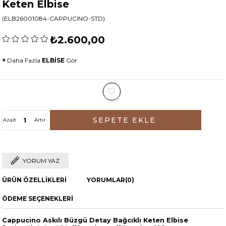
Keten Elbise
(ELB26001084-CAPPUCINO-STD)
₺2.600,00
+
Daha Fazla
ELBİSE
Gör
Azalt
Artır
YORUM YAZ
ÜRÜN ÖZELLIKLERI
YORUMLAR
(0)
ÖDEME SEÇENEKLERI
Cappucino Askılı Büzgü Detay Bağcıklı Keten Elbise