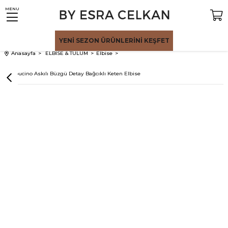
MENU
YENİ SEZON
ÜRÜNLERİNİ KEŞFET
Anasayfa
ELBİSE & TULUM
Elbise
Cappucino Askılı Büzgü Detay Bağcıklı Keten Elbise