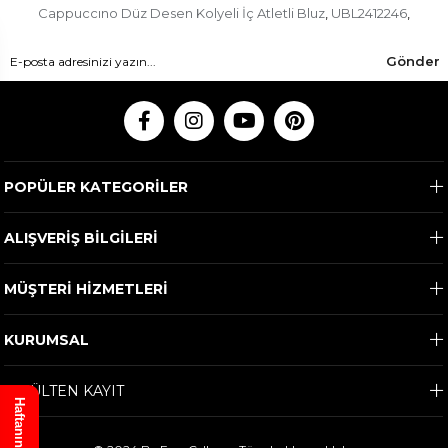
Cappuccıno Düz Desen Kolyeli İç Atletli Bluz
UBL2412246
,
,
Gönder
POPÜLER KATEGORİLER
ALIŞVERİŞ BİLGİLERİ
MÜŞTERİ HİZMETLERİ
KURUMSAL
E-BÜLTEN KAYIT
Haftanın Ürünü