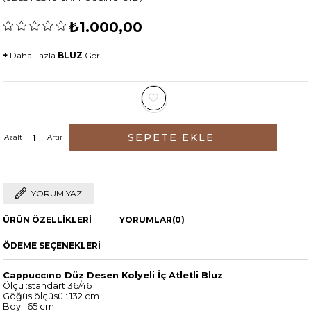
₺1.000,00
+
Daha Fazla
BLUZ
Gör
Azalt
Artır
YORUM YAZ
ÜRÜN ÖZELLIKLERI
YORUMLAR
(0)
ÖDEME SEÇENEKLERI
Cappuccıno Düz Desen Kolyeli İç Atletli Bluz
Ölçü :standart 36/46
Göğüs ölçüsü : 132 cm
Boy : 65 cm