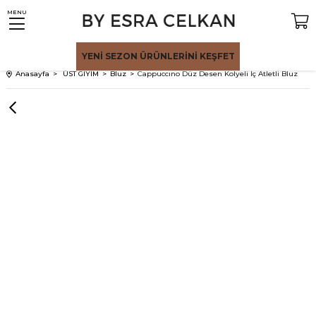
MENU
YENİ SEZON
ÜRÜNLERİNİ KEŞFET
Anasayfa
ÜST GİYİM
Bluz
Cappuccıno Düz Desen Kolyeli İç Atletli Bluz