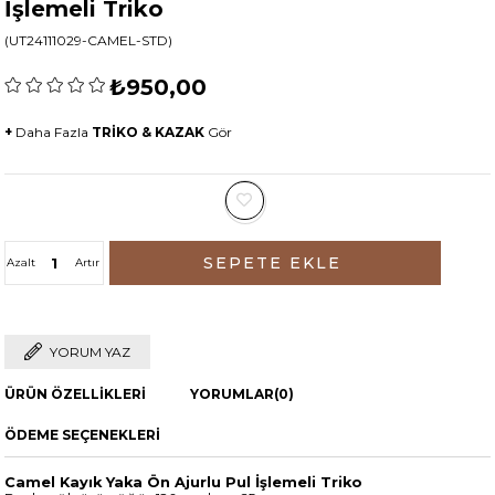
İşlemeli Triko
(UT24111029-CAMEL-STD)
₺950,00
+
Daha Fazla
TRİKO & KAZAK
Gör
Azalt
Artır
YORUM YAZ
ÜRÜN ÖZELLIKLERI
YORUMLAR
(0)
ÖDEME SEÇENEKLERI
Camel Kayık Yaka Ön Ajurlu Pul İşlemeli Triko