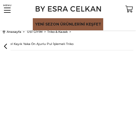
MENU
YENİ SEZON
ÜRÜNLERİNİ KEŞFET
Anasayfa
ÜST GİYİM
Triko & Kazak
Camel Kayık Yaka Ön Ajurlu Pul İşlemeli Triko