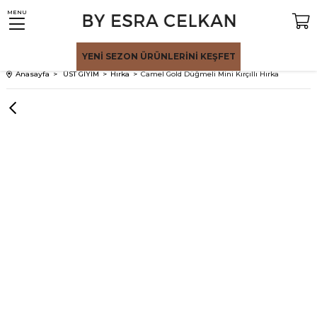
MENU
YENİ SEZON
ÜRÜNLERİNİ KEŞFET
Anasayfa
ÜST GİYİM
Hırka
Camel Gold Düğmeli Mini Kırçıllı Hırka