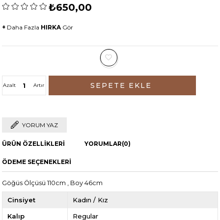
₺650,00
+
Daha Fazla
HIRKA
Gör
Azalt
Artır
YORUM YAZ
ÜRÜN ÖZELLIKLERI
YORUMLAR
(0)
ÖDEME SEÇENEKLERI
Göğüs Ölçüsü 110cm , Boy 46cm
Cinsiyet
Kadın / Kız
Kalıp
Regular