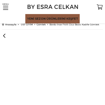
MENU
YENİ SEZON
ÜRÜNLERİNİ KEŞFET
Anasayfa
ÜST GİYİM
Gömlek
Bordo İnce Fitilli Düz Basic Kadife Gömlek