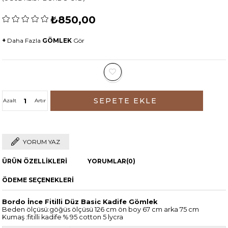
₺850,00
+
Daha Fazla
GÖMLEK
Gör
Azalt
Artır
YORUM YAZ
ÜRÜN ÖZELLIKLERI
YORUMLAR
(0)
ÖDEME SEÇENEKLERI
Bordo İnce Fitilli Düz Basic Kadife Gömlek
Beden ölçüsü:göğüs ölçüsü 126 cm ön boy 67 cm arka 75 cm
Kumaş :fitilli kadife % 95 cotton 5 lycra