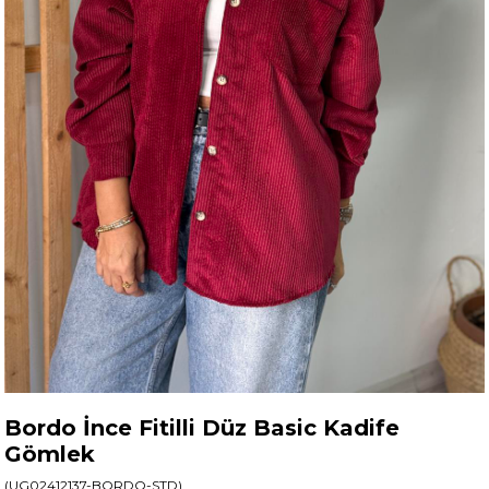
Bordo İnce Fitilli Düz Basic Kadife
Gömlek
(UG02412137-BORDO-STD)