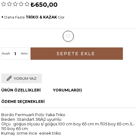
₺650,00
+
Daha Fazla
TRİKO & KAZAK
Gör
Azalt
Artır
YORUM YAZ
ÜRÜN ÖZELLIKLERI
YORUMLAR
(0)
ÖDEME SEÇENEKLERI
Bordo Fermuarlı Polo Yaka Triko
Beden :Standart 36/42 uyumlu
Ölçü : göğüs ölçüsü s/ göğüs 100 cm boy 65 cm m /105 boy 65 cm /L-
110 boy 65 cm
Kumaş :örme ince esnek triko