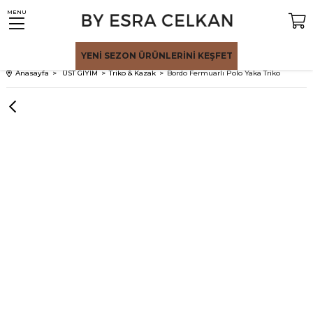
MENU
YENİ SEZON
ÜRÜNLERİNİ KEŞFET
Anasayfa
ÜST GİYİM
Triko & Kazak
Bordo Fermuarlı Polo Yaka Triko