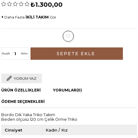
₺1.300,00
+
Daha Fazla
İKİLİ TAKIM
Gör
Azalt
Artır
YORUM YAZ
ÜRÜN ÖZELLIKLERI
YORUMLAR
(0)
ÖDEME SEÇENEKLERI
Bordo Dik Yaka Triko Takım
Beden ölçüsü 120 cm Çelik Örme Triko
Cinsiyet
Kadın / Kız