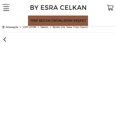
MENU
YENİ SEZON
ÜRÜNLERİNİ KEŞFET
Anasayfa
ÜST GİYİM
Takım
Bordo Dik Yaka Triko Takım