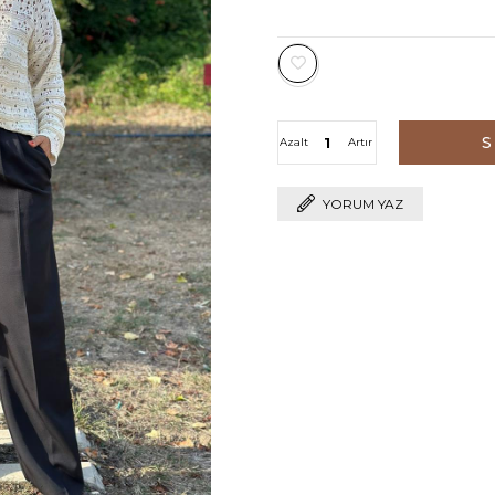
Azalt
Artır
YORUM YAZ