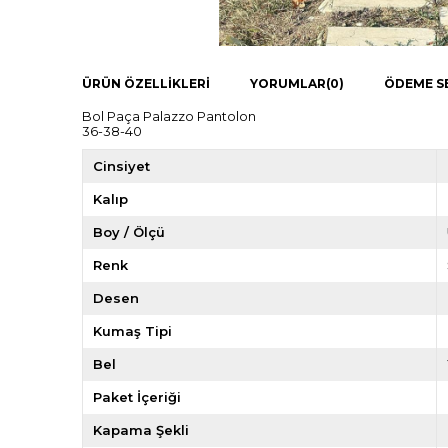
ÜRÜN ÖZELLIKLERI
YORUMLAR
(0)
ÖDEME S
Bol Paça Palazzo Pantolon
36-38-40
Cinsiyet
Kalıp
Boy / Ölçü
Renk
Desen
Kumaş Tipi
Bel
Paket İçeriği
Kapama Şekli