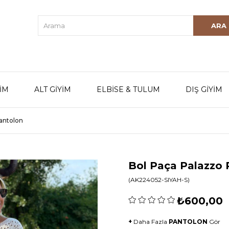
YİM
ALT GİYİM
ELBİSE & TULUM
DIŞ GİYİM
antolon
Bol Paça Palazzo 
(AK224052-SIYAH-S)
₺600,00
+
Daha Fazla
PANTOLON
Gör