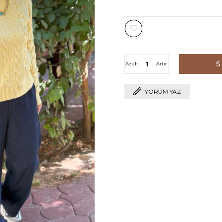
Azalt
Artır
YORUM YAZ