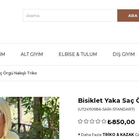
YİM
ALT GİYİM
ELBİSE & TULUM
DIŞ GİYİM
aç Örgü Nakışlı Triko
Bisiklet Yaka Saç 
(UT24110986-SARI-STANDART)
₺850,00
+
Daha Fazla
TRİKO & KAZAK
G