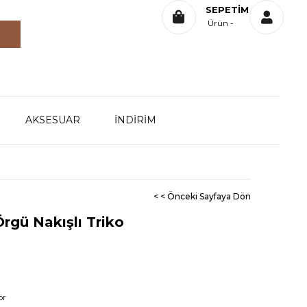
SEPETIM
Ürün
AKSESUAR
İNDİRİM
< < Önceki Sayfaya Dön
Örgü Nakışlı Triko
ör