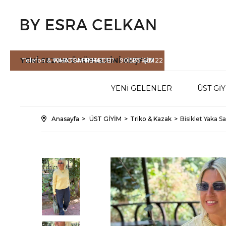
YENİ SEZON
ÜRÜNLERİNİ KEŞFET
Telefon & WHATSAPP HATTI :
KARGOM NEREDE?
90 535 465 22
İLETİŞİM
71
YENİ GELENLER
ÜST Gİ
Anasayfa
ÜST GİYİM
Triko & Kazak
Bisiklet Yaka S