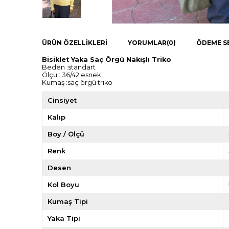
ÜRÜN ÖZELLIKLERI
YORUMLAR
(0)
ÖDEME S
Bisiklet Yaka Saç Örgü Nakışlı Triko
Beden :standart
Ölçü : 36/42 esnek
Kumaş :saç örgü triko
Cinsiyet
Kalıp
Boy / Ölçü
Renk
Desen
Kol Boyu
Kumaş Tipi
Yaka Tipi