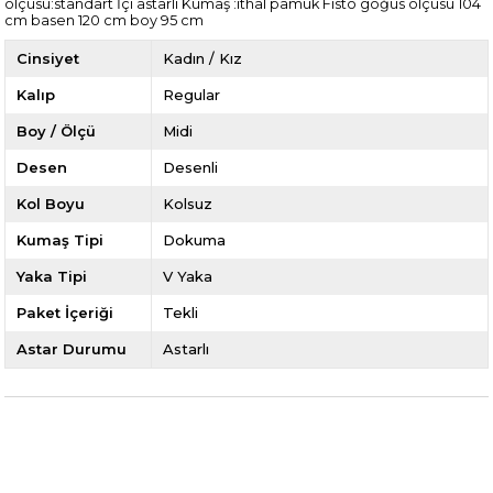
ölçüsü:standart İçi astarlı Kumaş :ithal pamuk Fisto göğüs ölçüsü 104
cm basen 120 cm boy 95 cm
Cinsiyet
Kadın / Kız
Kalıp
Regular
Boy / Ölçü
Midi
Desen
Desenli
Kol Boyu
Kolsuz
Kumaş Tipi
Dokuma
Yaka Tipi
V Yaka
Paket İçeriği
Tekli
Astar Durumu
Astarlı