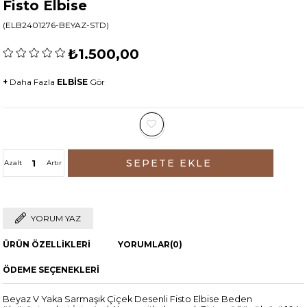
Fisto Elbise
(ELB2401276-BEYAZ-STD)
₺1.500,00
+
Daha Fazla
ELBİSE
Gör
Azalt
Artır
YORUM YAZ
ÜRÜN ÖZELLIKLERI
YORUMLAR
(0)
ÖDEME SEÇENEKLERI
Beyaz V Yaka Sarmaşık Çiçek Desenli Fisto Elbise Beden