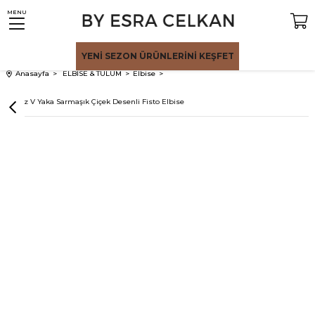
MENU
YENİ SEZON
ÜRÜNLERİNİ KEŞFET
Anasayfa
ELBİSE & TULUM
Elbise
Beyaz V Yaka Sarmaşık Çiçek Desenli Fisto Elbise