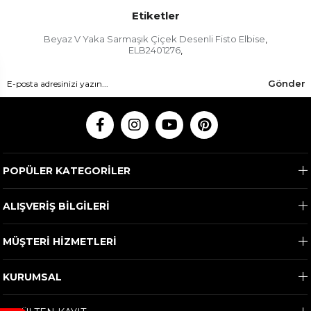
Etiketler
Beyaz V Yaka Sarmaşık Çiçek Desenli Fisto Elbise
,
ELB2401276
,
Gönder
POPÜLER KATEGORİLER
ALIŞVERİŞ BİLGİLERİ
MÜŞTERİ HİZMETLERİ
KURUMSAL