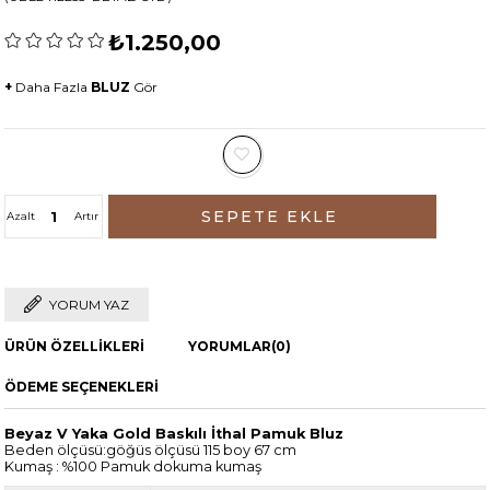
₺1.250,00
+
Daha Fazla
BLUZ
Gör
Azalt
Artır
YORUM YAZ
ÜRÜN ÖZELLIKLERI
YORUMLAR
(0)
ÖDEME SEÇENEKLERI
Beyaz V Yaka Gold Baskılı İthal Pamuk Bluz
Beden ölçüsü:göğüs ölçüsü 115 boy 67 cm
Kumaş : %100 Pamuk dokuma kumaş