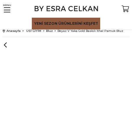
MENU
YENİ SEZON
ÜRÜNLERİNİ KEŞFET
Anasayfa
ÜST GİYİM
Bluz
Beyaz V Yaka Gold Baskılı İthal Pamuk Bluz