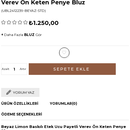
Verev Ön Keten Penye Bluz
(UBL2412239-BEYAZ-STD)
₺1.250,00
+
Daha Fazla
BLUZ
Gör
Azalt
Artır
YORUM YAZ
ÜRÜN ÖZELLIKLERI
YORUMLAR
(0)
ÖDEME SEÇENEKLERI
Beyaz Limon Baskılı Etek Ucu Payetli Verev Ön Keten Penye