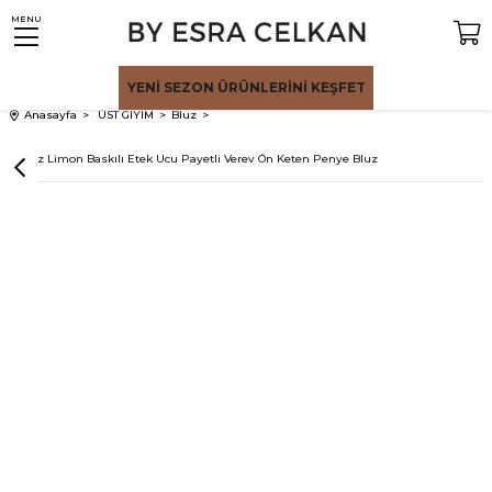
MENU
YENİ SEZON
ÜRÜNLERİNİ KEŞFET
Anasayfa
ÜST GİYİM
Bluz
Beyaz Limon Baskılı Etek Ucu Payetli Verev Ön Keten Penye Bluz