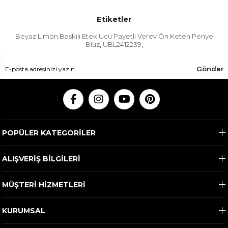
Etiketler
Beyaz Limon Baskılı Etek Ucu Payetli Verev Ön Keten Penye
Bluz
UBL2412239
,
,
Gönder
POPÜLER KATEGORİLER
ALIŞVERİŞ BİLGİLERİ
MÜŞTERİ HİZMETLERİ
KURUMSAL