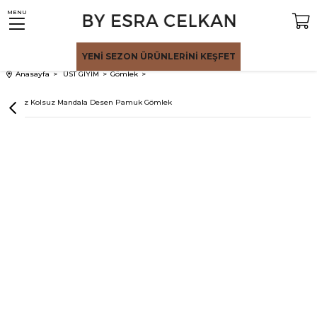
MENU
YENİ SEZON
ÜRÜNLERİNİ KEŞFET
Anasayfa
ÜST GİYİM
Gömlek
Beyaz Kolsuz Mandala Desen Pamuk Gömlek