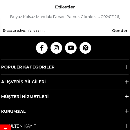
Etiketler
Beyaz Kolsuz Mandala Desen Pamuk Gömlek
UG02412126
,
,
Gönder
POPÜLER KATEGORİLER
ALIŞVERİŞ BİLGİLERİ
MÜŞTERİ HİZMETLERİ
KURUMSAL
E-BÜLTEN KAYIT