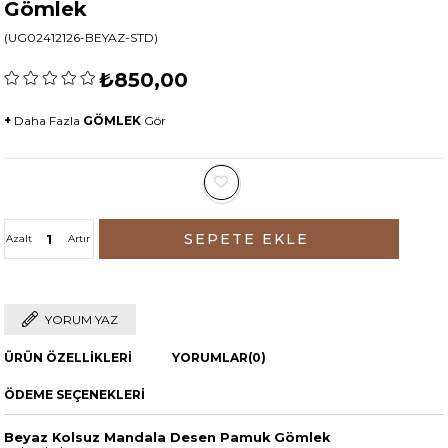
Gömlek
(UG02412126-BEYAZ-STD)
₺850,00
+
Daha Fazla
GÖMLEK
Gör
Azalt
Artır
YORUM YAZ
ÜRÜN ÖZELLIKLERI
YORUMLAR
(0)
ÖDEME SEÇENEKLERI
Beyaz Kolsuz Mandala Desen Pamuk Gömlek