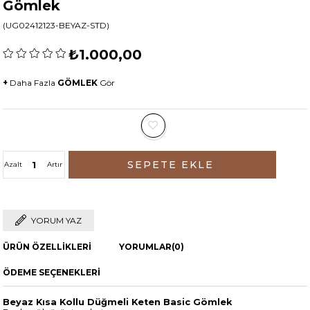
Gömlek
(UG02412123-BEYAZ-STD)
₺1.000,00
+
Daha Fazla
GÖMLEK
Gör
Azalt
Artır
YORUM YAZ
ÜRÜN ÖZELLIKLERI
YORUMLAR
(0)
ÖDEME SEÇENEKLERI
Beyaz Kısa Kollu Düğmeli Keten Basic Gömlek