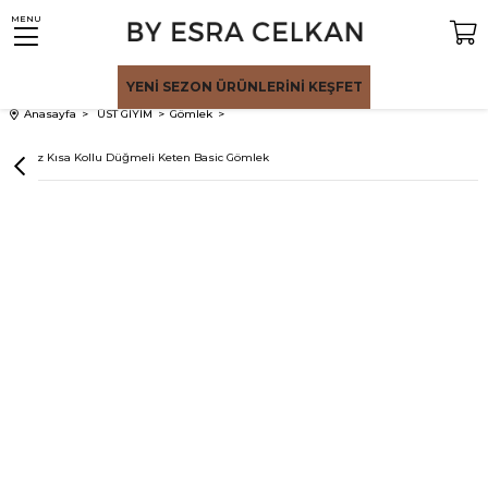
MENU
YENİ SEZON
ÜRÜNLERİNİ KEŞFET
Anasayfa
ÜST GİYİM
Gömlek
Beyaz Kısa Kollu Düğmeli Keten Basic Gömlek