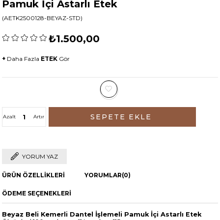
Pamuk İçi Astarlı Etek
(AETK2500128-BEYAZ-STD)
₺1.500,00
+
Daha Fazla
ETEK
Gör
Azalt
Artır
YORUM YAZ
ÜRÜN ÖZELLIKLERI
YORUMLAR
(0)
ÖDEME SEÇENEKLERI
Beyaz Beli Kemerli Dantel İşlemeli Pamuk İçi Astarlı Etek