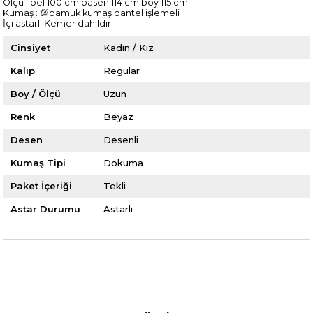
Ölçü : bel 100 cm basen 114 cm boy 115 cm
Kumaş : 💯pamuk kumaş dantel işlemeli
İçi astarlı Kemer dahildir.
Cinsiyet
Kadın / Kız
Kalıp
Regular
Boy / Ölçü
Uzun
Renk
Beyaz
Desen
Desenli
Kumaş Tipi
Dokuma
Paket İçeriği
Tekli
Astar Durumu
Astarlı