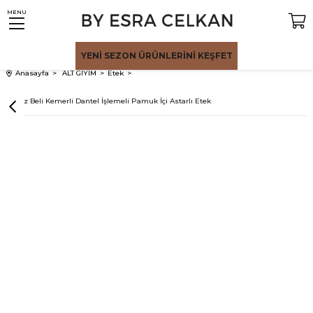
MENU
YENİ SEZON
ÜRÜNLERİNİ KEŞFET
Anasayfa
ALT GİYİM
Etek
Beyaz Beli Kemerli Dantel İşlemeli Pamuk İçi Astarlı Etek