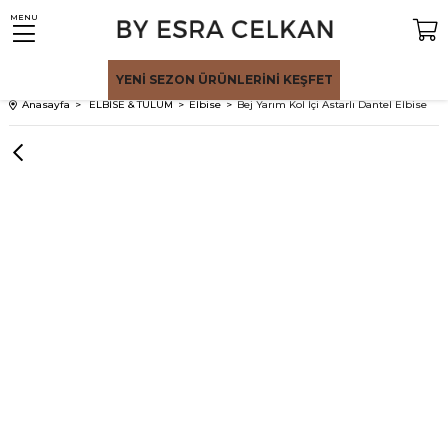
MENU
YENİ SEZON
ÜRÜNLERİNİ KEŞFET
Anasayfa
ELBİSE & TULUM
Elbise
Bej Yarım Kol İçi Astarlı Dantel Elbise