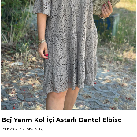
Bej Yarım Kol İçi Astarlı Dantel Elbise
(ELB2401292-BEJ-STD)