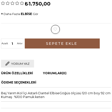
₺1.750,00
+
Daha Fazla
ELBİSE
Gör
Azalt
Artır
YORUM YAZ
ÜRÜN ÖZELLIKLERI
YORUMLAR
(0)
ÖDEME SEÇENEKLERI
Bej Yarım Kol İçi Astarlı Dantel ElbiseGöğüs ölçüsü 120 cm boy 92 cm
Kumaş : %100 Pamuk keten