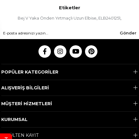
Etiketler
Bej V Yaka Önden Yırtmaçlı Uzun Elbise
ELB2401251
,
,
Gönder
POPÜLER KATEGORİLER
ALIŞVERİŞ BİLGİLERİ
MÜŞTERİ HİZMETLERİ
KURUMSAL
E-BÜLTEN KAYIT