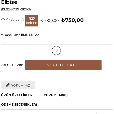
Elbise
(ELB2401251-BEJ-S)
%
25
₺750,00
₺1.000,00
İndirim
+
Daha Fazla
ELBİSE
Gör
Azalt
Artır
YORUM YAZ
ÜRÜN ÖZELLIKLERI
YORUMLAR
(0)
ÖDEME SEÇENEKLERI