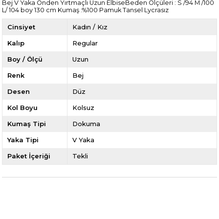
Bej V Yaka Önden Yırtmaçlı Uzun ElbiseBeden Ölçüleri : S /94 M /100
L/ 104 boy 130 cm Kumaş :%100 Pamuk Tansel Lycrasız
Cinsiyet
Kadın / Kız
Kalıp
Regular
Boy / Ölçü
Uzun
Renk
Bej
Desen
Düz
Kol Boyu
Kolsuz
Kumaş Tipi
Dokuma
Yaka Tipi
V Yaka
Paket İçeriği
Tekli