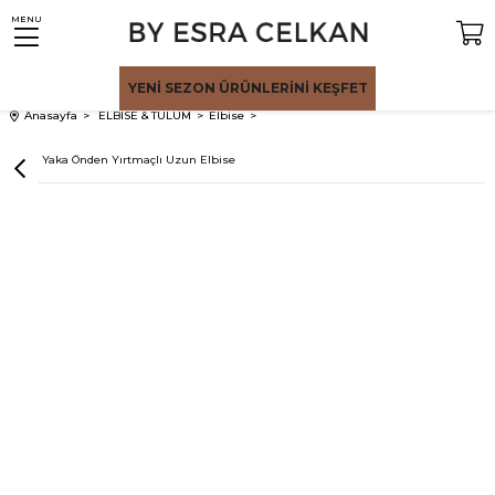
MENU
YENİ SEZON
ÜRÜNLERİNİ KEŞFET
Anasayfa
ELBİSE & TULUM
Elbise
Bej V Yaka Önden Yırtmaçlı Uzun Elbise