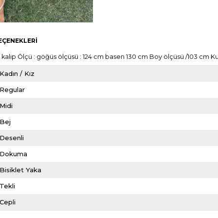
EÇENEKLERI
kalıp Ölçü : göğüs ölçüsü : 124 cm basen 130 cm Boy ölçüsü /103 cm K
Kadın / Kız
Regular
Midi
Bej
Desenli
Dokuma
Bisiklet Yaka
Tekli
Cepli