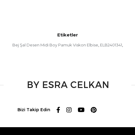
Etiketler
Bej Şal Desen Midi Boy Pamuk Viskon Elbise
ELB2401341
,
,
Bizi Takip Edin