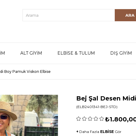
YİM
ALT GİYİM
ELBİSE & TULUM
DIŞ GİYİM
idi Boy Pamuk Viskon Elbise
Bej Şal Desen Mid
(ELB2401341-BEJ-STD)
₺1.800,0
+
Daha Fazla
ELBİSE
Gör