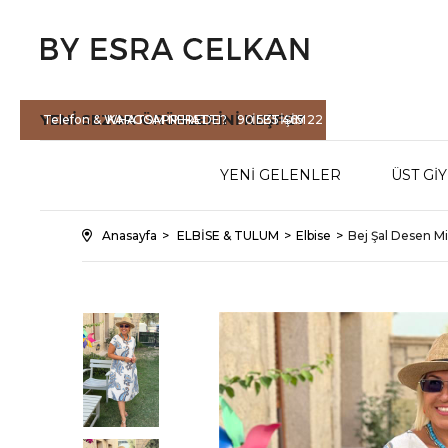
YENİ SEZON
ÜRÜNLERİNİ KEŞFET
Telefon & WHATSAPP HATTI :
KARGOM NEREDE?
90 535 465 22
İLETİŞİM
71
YENİ GELENLER
ÜST Gİ
Anasayfa
ELBİSE & TULUM
Elbise
Bej Şal Desen M