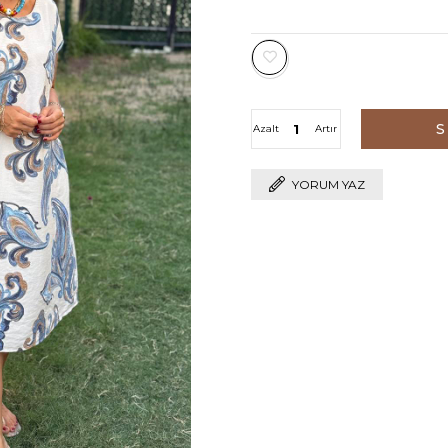
Azalt
Artır
YORUM YAZ