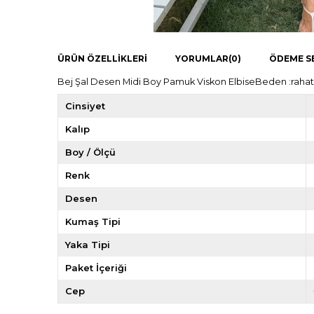
ÜRÜN ÖZELLIKLERI
YORUMLAR
(0)
ÖDEME S
Bej Şal Desen Midi Boy Pamuk Viskon ElbiseBeden :rahat 
Cinsiyet
Kalıp
Boy / Ölçü
Renk
Desen
Kumaş Tipi
Yaka Tipi
Paket İçeriği
Cep