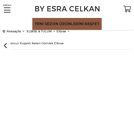
MENU
YENİ SEZON
ÜRÜNLERİNİ KEŞFET
Anasayfa
ELBİSE & TULUM
Elbise
Bej Kolsuz Kuşaklı Keten Gömlek Elbise