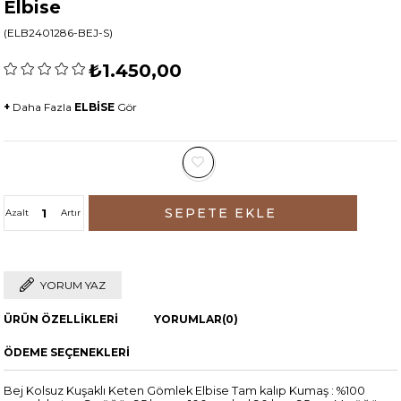
Elbise
(ELB2401286-BEJ-S)
₺1.450,00
+
Daha Fazla
ELBİSE
Gör
Azalt
Artır
YORUM YAZ
ÜRÜN ÖZELLIKLERI
YORUMLAR
(0)
ÖDEME SEÇENEKLERI
Bej Kolsuz Kuşaklı Keten Gömlek Elbise Tam kalıp Kumaş : %100