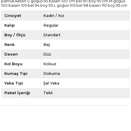
pamuk keten S göğüs 95 basen 100 cm bel 90 boy 95 cm M göğüs
100 basen 105 bel 94 boy 95 L göğüs 105 bel 98 basen 110 boy 95 cm
Cinsiyet
Kadın / Kız
Kalıp
Regular
Boy / Ölçü
Standart
Renk
Bej
Desen
Düz
Kol Boyu
Kolsuz
Kumaş Tipi
Dokuma
Yaka Tipi
Şal Yaka
Paket İçeriği
Tekli