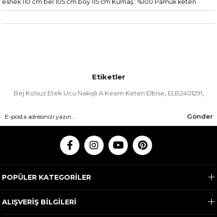
esnek 110 cm bel 105 cm boy 115 cm Kumaş : %100 Pamuk keten
Etiketler
Bej Kolsuz Etek Ucu Nakışlı A Kesim Keten Elbise
ELB2401291
,
,
Gönder
POPÜLER KATEGORİLER
ALIŞVERİŞ BİLGİLERİ