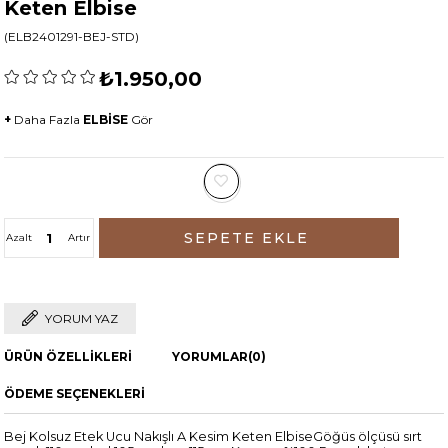
Keten Elbise
(ELB2401291-BEJ-STD)
₺1.950,00
+
Daha Fazla
ELBİSE
Gör
Azalt
Artır
YORUM YAZ
ÜRÜN ÖZELLIKLERI
YORUMLAR
(0)
ÖDEME SEÇENEKLERI
Bej Kolsuz Etek Ucu Nakışlı A Kesim Keten ElbiseGöğüs ölçüsü sırt