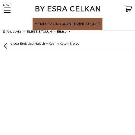
MENU
YENİ SEZON
ÜRÜNLERİNİ KEŞFET
Anasayfa
ELBİSE & TULUM
Elbise
Bej Kolsuz Etek Ucu Nakışlı A Kesim Keten Elbise