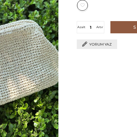
Azalt
Artır
YORUM YAZ