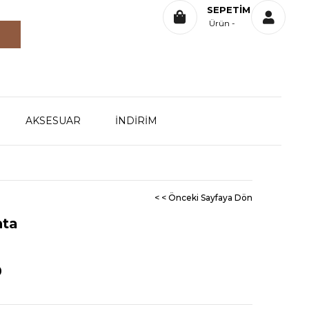
SEPETIM
Ürün
AKSESUAR
İNDİRİM
< < Önceki Sayfaya Dön
nta
0