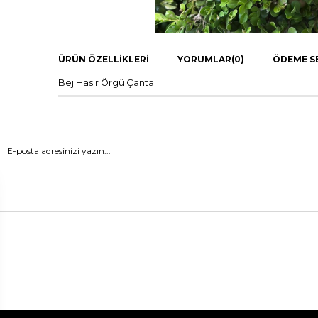
ÜRÜN ÖZELLIKLERI
YORUMLAR
(0)
ÖDEME S
Bej Hasır Örgü Çanta