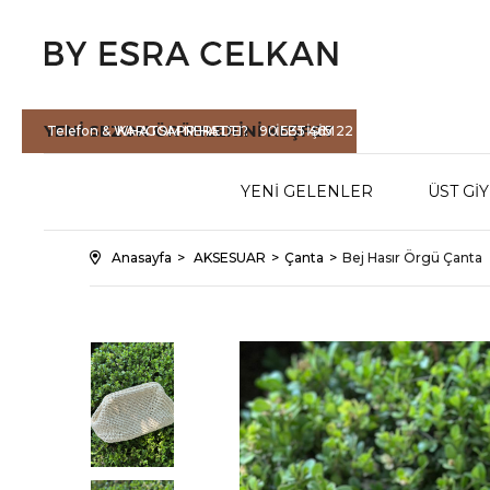
YENİ SEZON
ÜRÜNLERİNİ KEŞFET
Telefon & WHATSAPP HATTI :
KARGOM NEREDE?
90 535 465 22
İLETİŞİM
71
YENİ GELENLER
ÜST Gİ
Anasayfa
AKSESUAR
Çanta
Bej Hasır Örgü Çanta