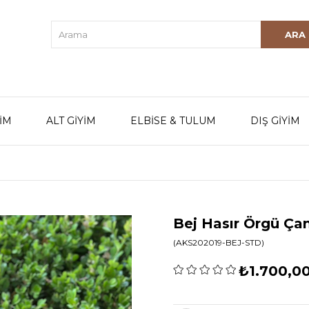
YİM
ALT GİYİM
ELBİSE & TULUM
DIŞ GİYİM
Bej Hasır Örgü Ça
(AKS202019-BEJ-STD)
₺1.700,0