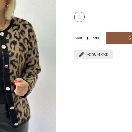
Azalt
Artır
YORUM YAZ