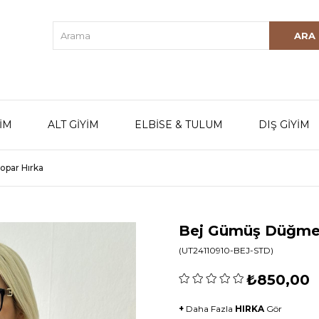
YİM
ALT GİYİM
ELBİSE & TULUM
DIŞ GİYİM
opar Hırka
Bej Gümüş Düğmel
(UT24110910-BEJ-STD)
₺850,00
+
Daha Fazla
HIRKA
Gör