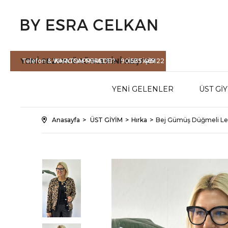
YENİ SEZON
ÜRÜNLERİNİ KEŞFET
Telefon & WHATSAPP HATTI :
KARGOM NEREDE?
90 535 465 22
İLETİŞİM
71
YENİ GELENLER
ÜST Gİ
Anasayfa
ÜST GİYİM
Hırka
Bej Gümüş Düğmeli Le