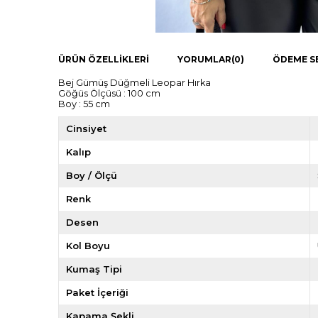
ÜRÜN ÖZELLIKLERI
YORUMLAR
(0)
ÖDEME S
Bej Gümüş Düğmeli Leopar Hırka
Göğüs Ölçüsü : 100 cm
Boy : 55 cm
Cinsiyet
Kalıp
Boy / Ölçü
Renk
Desen
Kol Boyu
Kumaş Tipi
Paket İçeriği
Kapama Şekli