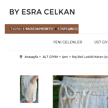
YENİ SEZON
ÜRÜNLERİNİ KEŞFET
Telefon & WHATSAPP HATTI :
KARGOM NEREDE?
90 535 465 22
İLETİŞİM
71
YENİ GELENLER
ÜST Gİ
Anasayfa
ALT GİYİM
Şort
Bej Beli Lastikli Keten Şo