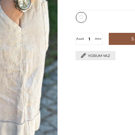
Azalt
Artır
YORUM YAZ