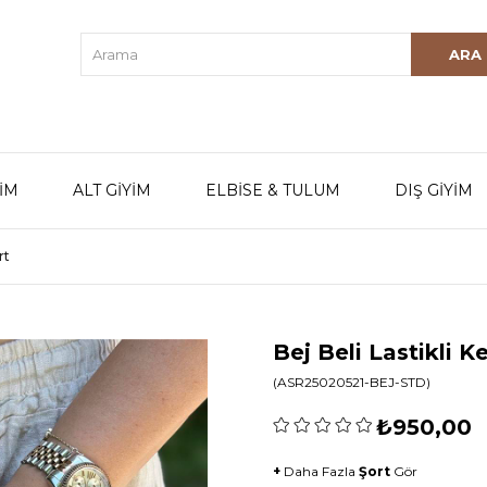
YİM
ALT GİYİM
ELBİSE & TULUM
DIŞ GİYİM
rt
Bej Beli Lastikli K
(ASR25020521-BEJ-STD)
₺950,00
+
Daha Fazla
Şort
Gör