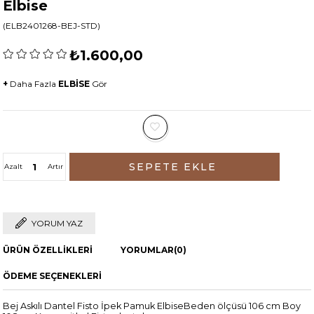
Elbise
(ELB2401268-BEJ-STD)
₺1.600,00
+
Daha Fazla
ELBİSE
Gör
Azalt
Artır
YORUM YAZ
ÜRÜN ÖZELLIKLERI
YORUMLAR
(0)
ÖDEME SEÇENEKLERI
Bej Askılı Dantel Fisto İpek Pamuk ElbiseBeden ölçüsü 106 cm Boy